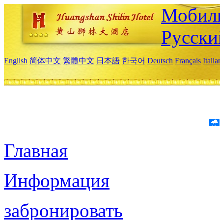
Мобиль
Русски
English
简体中文
繁體中文
日本語
한국어
Deutsch
Français
Itali
Главная
Информация
забронировать