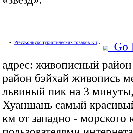
Prev:Конкурс туристических товаров Китая успешно прошел в Сянтане (провинция Хунань).
Go 
адрес: живописный райо
район бэйхай живопись ме
львиный пик на 3 минуты,
Хуаншань самый красивый 
км от западно - морского
пользователями интернета