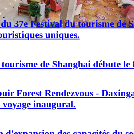
e du 37e Festival du tourisme de
ouristiques uniques.
 tourisme de Shanghai débute le 8
buir Forest Rendezvous - Daxingan
n voyage inaugural.
d'expansion des capacités du sect