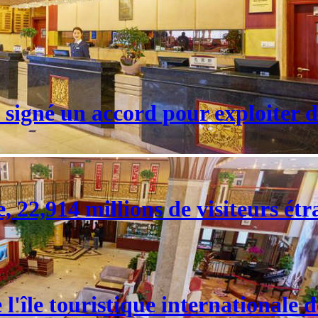
signé un accord pour exploiter d
 22,914 millions de visiteurs étr
l'île touristique internationale 