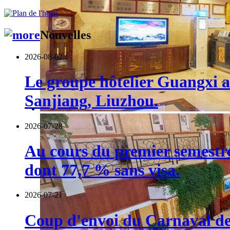
Nouvelles
2026-08-02
Le groupe hôtelier Guangxi a 
Sanjiang, Liuzhou.
2026-07-28
Au cours du premier semestre,
dont 77,7 % sans visa.
2026-07-21
Coup d'envoi du Carnaval de 