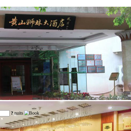
?
nuits