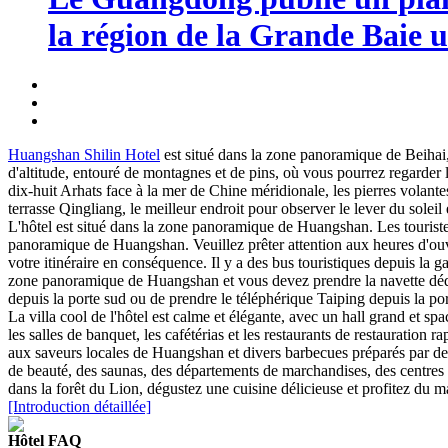
la région de la Grande Baie u
Huangshan Shilin Hotel
est situé dans la zone panoramique de Beihai
d'altitude, entouré de montagnes et de pins, où vous pourrez regarder le
dix-huit Arhats face à la mer de Chine méridionale, les pierres volantes
terrasse Qingliang, le meilleur endroit pour observer le lever du solei
L'hôtel est situé dans la zone panoramique de Huangshan. Les touristes
panoramique de Huangshan. Veuillez prêter attention aux heures d'ouver
votre itinéraire en conséquence. Il y a des bus touristiques depuis la
zone panoramique de Huangshan et vous devez prendre la navette dédié
depuis la porte sud ou de prendre le téléphérique Taiping depuis la por
La villa cool de l'hôtel est calme et élégante, avec un hall grand et s
les salles de banquet, les cafétérias et les restaurants de restauration
aux saveurs locales de Huangshan et divers barbecues préparés par des 
de beauté, des saunas, des départements de marchandises, des centres d'a
dans la forêt du Lion, dégustez une cuisine délicieuse et profitez du
[Introduction détaillée]
Hôtel FAQ