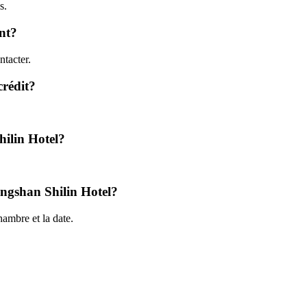
s.
nt?
tacter.
crédit?
hilin Hotel?
uangshan Shilin Hotel?
ambre et la date.