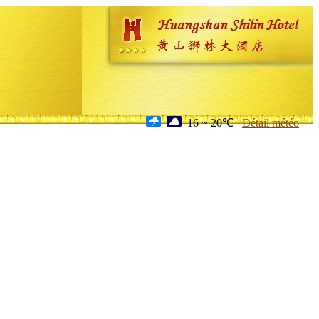
16 ~ 20℃
Détail météo