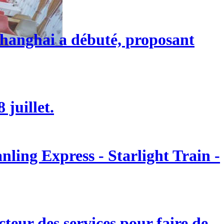
 Shanghai a débuté, proposant
 juillet.
ling Express - Starlight Train -
eur des services pour faire de