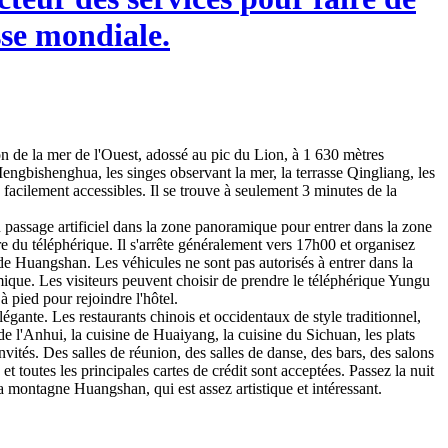
sse mondiale.
 de la mer de l'Ouest, adossé au pic du Lion, à 1 630 mètres
 Mengbishenghua, les singes observant la mer, la terrasse Qingliang, les
s facilement accessibles. Il se trouve à seulement 3 minutes de la
u passage artificiel dans la zone panoramique pour entrer dans la zone
e du téléphérique. Il s'arrête généralement vers 17h00 et organisez
de Huangshan. Les véhicules ne sont pas autorisés à entrer dans la
que. Les visiteurs peuvent choisir de prendre le téléphérique Yungu
 pied pour rejoindre l'hôtel.
égante. Les restaurants chinois et occidentaux de style traditionnel,
 de l'Anhui, la cuisine de Huaiyang, la cuisine du Sichuan, les plats
ités. Des salles de réunion, des salles de danse, des bars, des salons
t toutes les principales cartes de crédit sont acceptées. Passez la nuit
 montagne Huangshan, qui est assez artistique et intéressant.