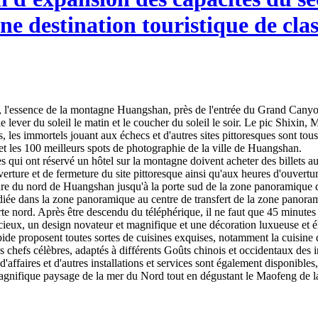
ne destination touristique de cla
, l'essence de la montagne Huangshan, près de l'entrée du Grand Canyon
 lever du soleil le matin et le coucher du soleil le soir. Le pic Shixin,
, les immortels jouant aux échecs et d'autres sites pittoresques sont tou
l et les 100 meilleurs spots de photographie de la ville de Huangshan.
 qui ont réservé un hôtel sur la montagne doivent acheter des billets a
ture et de fermeture du site pittoresque ainsi qu'aux heures d'ouvertur
 gare du nord de Huangshan jusqu'à la porte sud de la zone panoramique 
e dans la zone panoramique au centre de transfert de la zone panorami
te nord. Après être descendu du téléphérique, il ne faut que 45 minutes à
pacieux, un design novateur et magnifique et une décoration luxueuse et él
 rapide proposent toutes sortes de cuisines exquises, notamment la cuisine
chefs célèbres, adaptés à différents Goûts chinois et occidentaux des inv
ffaires et d'autres installations et services sont également disponibles, e
 magnifique paysage de la mer du Nord tout en dégustant le Maofeng de la