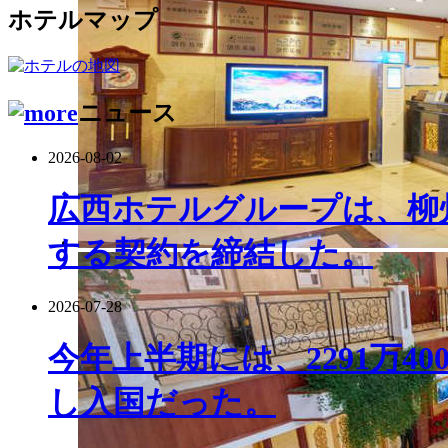
ホテルマップ
ニュース
2026-08-02
広西ホテルグループは、柳
する契約を締結した。
2026-07-28
今年上半期には、2291万4
し入国だった。