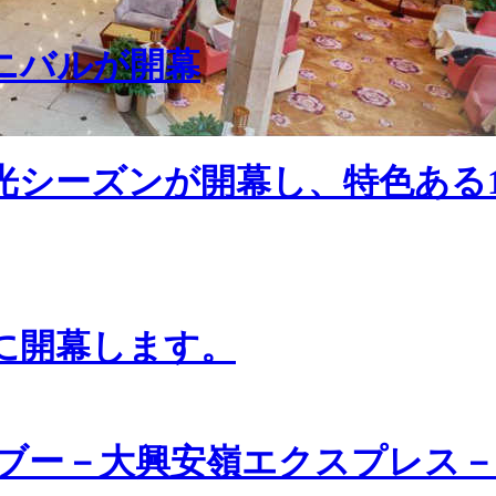
ーニバルが開幕
光シーズンが開幕し、特色ある
日に開幕します。
ブー－大興安嶺エクスプレス－