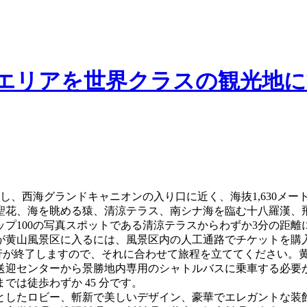
エリアを世界クラスの観光地に
し、西海グランドキャニオンの入り口に近く、海抜1,630メ
聖花、海を眺める猿、清涼テラス、南シナ海を臨む十八羅漢、
プ100の写真スポットである清涼テラスからわずか3分の距離
が黄山風景区に入るには、風景区内の人工通路でチケットを購
頃に運行が終了しますので、それに合わせて旅程を立ててください
送迎センターから景勝地内専用のシャトルバスに乗車する必要
は徒歩わずか 45 分です。
としたロビー、斬新で美しいデザイン、豪華でエレガントな装