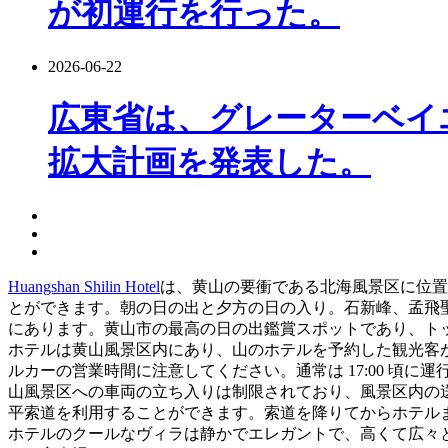
が初運行を行った。
2026-06-22
広東省は、グレーターベイ
拡大計画を発表した。
Huangshan Shilin Hotel
は、黄山の要衝である北海風景区に位置
とができます。朝の日の出と夕方の日の入り。石新峰、孟飛
にあります。黄山市の最高の日の出鑑賞スポットであり、トッ
ホテルは黄山風景区内にあり、山のホテルを予約した観光客
ルカーの営業時間に注意してください。通常は 17:00 
山風景区への車両の立ち入りは制限されており、風景区内の
平索道を利用することができます。索道を降りてからホテルまで
ホテルのクールなヴィラは静かでエレガントで、高くて広々