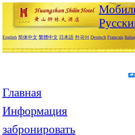
Мобиль
Русски
English
简体中文
繁體中文
日本語
한국어
Deutsch
Français
Itali
Главная
Информация
забронировать