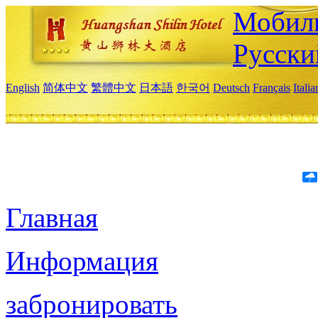
Мобиль
Русски
English
简体中文
繁體中文
日本語
한국어
Deutsch
Français
Itali
Главная
Информация
забронировать