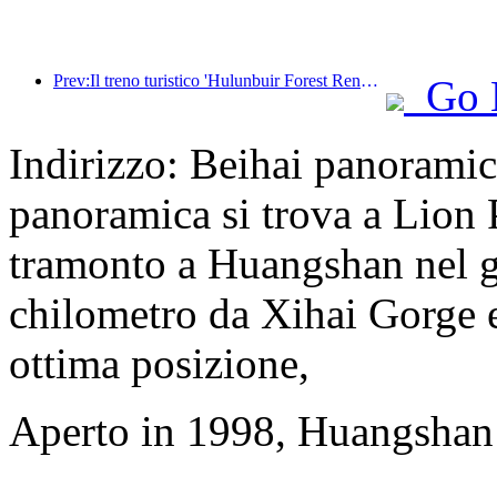
Prev:Il treno turistico 'Hulunbuir Forest Rendezvous - Daxinganling Express - Starlight Train - Tianyi Journey' effettua il suo viaggio inaugurale.
Go 
Indirizzo: Beihai panorami
panoramica si trova a Lion P
tramonto a Huangshan nel gi
chilometro da Xihai Gorge e
ottima posizione,
Aperto in 1998, Huangshan 