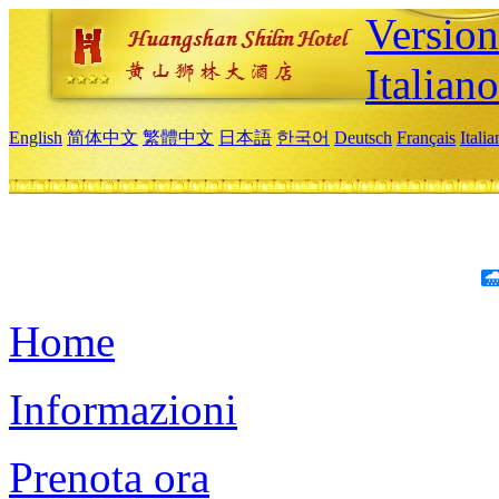
Version
Italiano
English
简体中文
繁體中文
日本語
한국어
Deutsch
Français
Itali
Home
Informazioni
Prenota ora