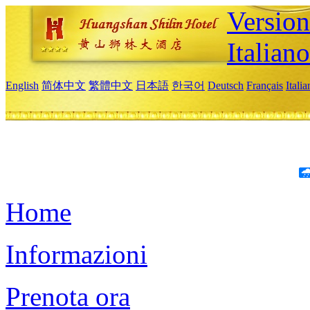
Version
Italiano
English
简体中文
繁體中文
日本語
한국어
Deutsch
Français
Itali
Home
Informazioni
Prenota ora