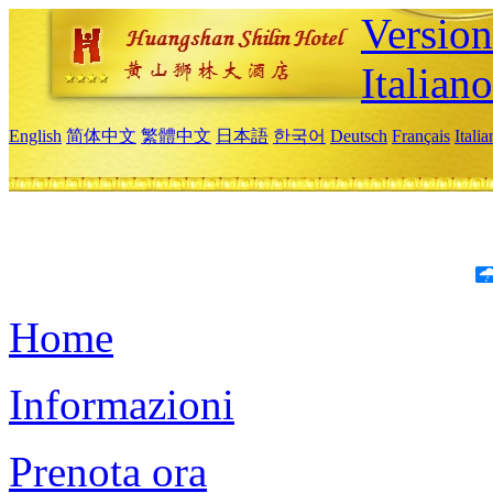
Version
Italiano
English
简体中文
繁體中文
日本語
한국어
Deutsch
Français
Itali
Home
Informazioni
Prenota ora