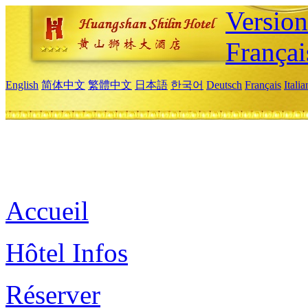
Versio
Françai
English
简体中文
繁體中文
日本語
한국어
Deutsch
Français
Itali
Accueil
Hôtel Infos
Réserver