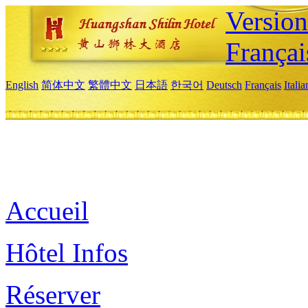
Versio
Françai
English
简体中文
繁體中文
日本語
한국어
Deutsch
Français
Itali
Accueil
Hôtel Infos
Réserver