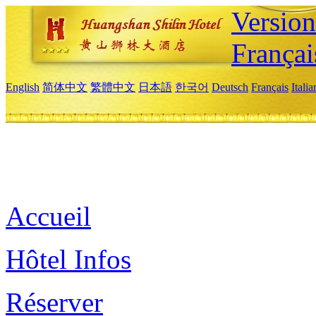
Versio
Françai
English
简体中文
繁體中文
日本語
한국어
Deutsch
Français
Itali
Accueil
Hôtel Infos
Réserver