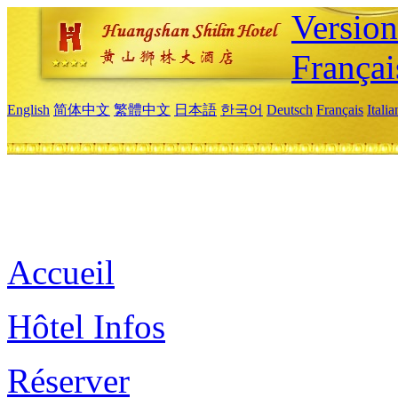
Versio
Françai
English
简体中文
繁體中文
日本語
한국어
Deutsch
Français
Itali
Accueil
Hôtel Infos
Réserver