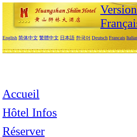
Versio
Françai
English
简体中文
繁體中文
日本語
한국어
Deutsch
Français
Itali
Accueil
Hôtel Infos
Réserver