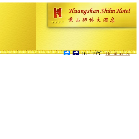
16 ~ 19℃
Détail météo