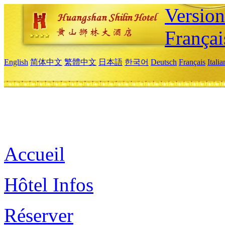
Versio
Françai
English
简体中文
繁體中文
日本語
한국어
Deutsch
Français
Itali
Accueil
Hôtel Infos
Réserver