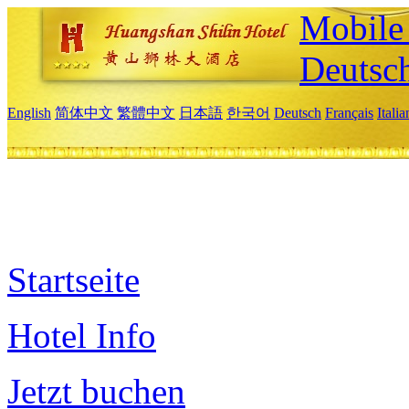
Mobile 
Deutsc
English
简体中文
繁體中文
日本語
한국어
Deutsch
Français
Itali
Startseite
Hotel Info
Jetzt buchen