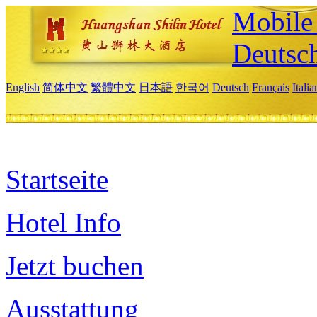
Mobile 
Deutsc
English
简体中文
繁體中文
日本語
한국어
Deutsch
Français
Itali
Startseite
Hotel Info
Jetzt buchen
Ausstattung