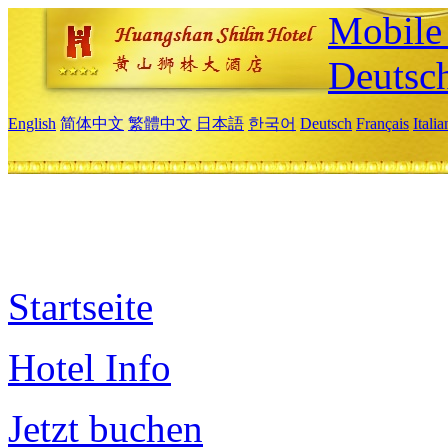
Mobile 
Deutsc
English
简体中文
繁體中文
日本語
한국어
Deutsch
Français
Itali
Startseite
Hotel Info
Jetzt buchen