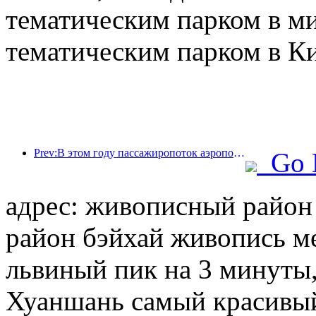
тематическим парком в м
тематическим парком в Ки
Prev:В этом году пассажиропоток аэропорта Шэньчжэня превысил 3 миллиона человек, установив новый рекорд за аналогичный период.
Go 
адрес: живописный райо
район бэйхай живопись ме
львиный пик на 3 минуты,
Хуаншань самый красивый 