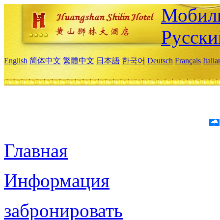
Мобиль
Русски
English
简体中文
繁體中文
日本語
한국어
Deutsch
Français
Itali
Главная
Информация
забронировать