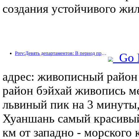
создания устойчивого жил
Prev:Девять департаментов: В период празднования Весеннего фестиваля сетевые отели и бутик-отели будут предлагать льготные условия.
Go 
адрес: живописный райо
район бэйхай живопись ме
львиный пик на 3 минуты,
Хуаншань самый красивый 
км от западно - морского