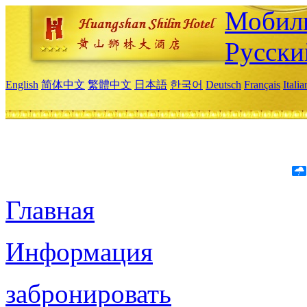
Мобиль
Русски
English
简体中文
繁體中文
日本語
한국어
Deutsch
Français
Itali
Главная
Информация
забронировать