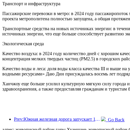
Транспорт и инфраструктура
Пассажирские перевозки в метро: в 2024 году пассажиропоток 
проекта метрополитена полностью запущена, а общая протяже
Транспортные средства на новых источниках энергии: в течен
источниках энергии, что еще больше способствует развитию э
Экологическая среда
Качество воздуха: в 2024 году количество дней с хорошим каче
концентрация мелких твердых частиц (PM2.5) в городских рай
Качество воды и леса: доля воды класса качества III и выше 
водными ресурсами» Даю Дин присуждалась восемь лет подряд.
Ханчжоу еще больше усилил культурную мягкую силу города и 
здравоохранения, а также предоставляя гражданам и туристам 
Prev:Южная железная дорога запускает 11 новых видов билетов для содействия комплексному развитию транспорта и туризма в провинциях Фуцзянь и Цзянси
Go Back
адрес: живописный район горы Хуаншань живописный район бэ