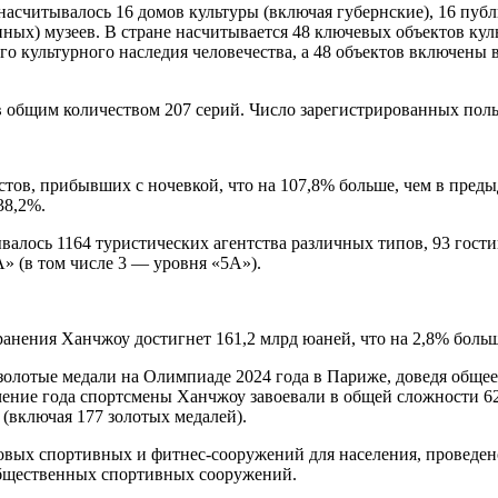
насчитывалось 16 домов культуры (включая губернские), 16 пуб
ых) музеев. В стране насчитывается 48 ключевых объектов куль
о культурного наследия человечества, а 48 объектов включены
ов общим количеством 207 серий. Число зарегистрированных поль
стов, прибывших с ночевкой, что на 107,8% больше, чем в пред
38,2%.
валось 1164 туристических агентства различных типов, 93 гости
А» (в том числе 3 — уровня «5А»).
хранения Ханчжоу достигнет 161,2 млрд юаней, что на 2,8% бол
олотые медали на Олимпиаде 2024 года в Париже, доведя общее
чение года спортсмены Ханчжоу завоевали в общей сложности 6
(включая 177 золотых медалей).
новых спортивных и фитнес-сооружений для населения, проведе
общественных спортивных сооружений.