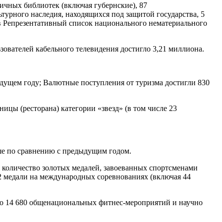
личных библиотек (включая губернские), 87
турного наследия, находящихся под защитой государства, 5
 в Репрезентативный список национального нематериального
зователей кабельного телевидения достигло 3,21 миллиона.
ыдущем году; Валютные поступления от туризма достигли 830
ницы (ресторана) категории «звезд» (в том числе 23
ьше по сравнению с предыдущим годом.
 количество золотых медалей, завоеванных спортсменами
2 медали на международных соревнованиях (включая 44
но 14 680 общенациональных фитнес-мероприятий и научно