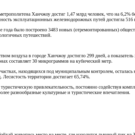
метрополитена Ханчжоу достиг 1,47 млрд человек, что на 6,2% 
нность эксплуатационных железнодорожных путей достигла 516 
ие года было построено 3483 новых (отремонтированных) общес
кологичных путешествий.
ством воздуха в городе Ханчжоу достигло 299 дней, а показатель
онах составляет 30 микрограммов на кубический метр.
на участках, находящихся под муниципальным контролем, осталас
 Лесистость территории достигает 65,74%.
туристическую привлекательность, постоянно содействуя компл
более разнообразные культурные и туристические впечатления.
йхай живопись место на месте, где находится львиный пик на 3