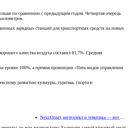
больше по сравнению с предыдущим годом. Четвертая очередь
километров.
твенных зарядных станций для транспортных средств на новых
 хорошего качества воздуха составил 81,7%. Средняя
ь на уровне 100%, а премия провинции «Пять видов управления
ексному развитию культуры, туризма, спорта и
Next:Опыт, интеллект и тематика — вот решения для отелей новой эпохи
 минуты, то есть видные горы Хуаншань самый красивый закат