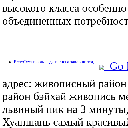
высокого класса особенно
объединенных потребносте
Prev:Фестиваль льда и снега завершился, и Yun Hotel забрал домой первую волну «богатства» в 2025 году.
Go 
адрес: живописный райо
район бэйхай живопись ме
львиный пик на 3 минуты,
Хуаншань самый красивый 