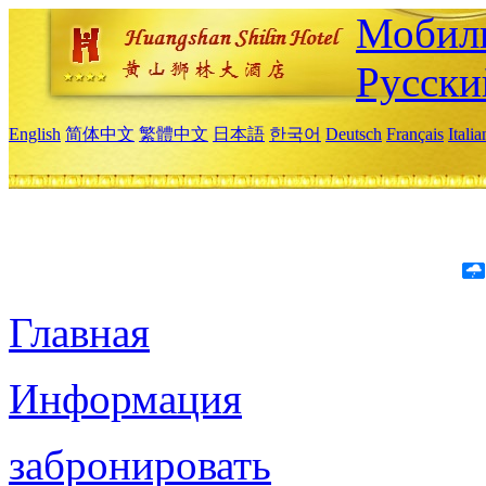
Мобиль
Русски
English
简体中文
繁體中文
日本語
한국어
Deutsch
Français
Itali
Главная
Информация
забронировать