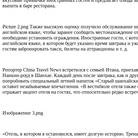
вкусовые привычки иностранных гостей и предлагает блюда за
выпить в баре ресторана.
Picture 2.png Также высокую оценку получило обслуживание и
английском языке, чтобы заранее сообщить местонахождение оте
необходимо установить ограждения. Иностранные гости, с кот
английском языке, в котором будет указано время завтрака и 
гостям забронировать такси, билеты на аттракционы и т. д.
Репортер China Travel News встретился с семьей Итана, приеха
Нанкин-роуд в Шанхае. Каждый день после завтрака, как и дру
попробовать специальный летний напиток «Старый шанхайский с
оставит незабываемые впечатления. «В вестибюле отеля также 
отражает акцент отеля на гостях, что относительно редко встр
Изображение 3.png
«Отель, в котором я остановился, имеет долгую историю. Трена