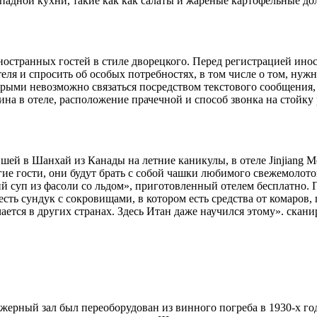
падной кухни, такие как как салаты и жареные картофельные до
ностранных гостей в стиле дворецкого. Перед регистрацией ино
ля и спросить об особых потребностях, в том числе о том, нужн
орыми невозможно связаться посредством текстового сообщения,
ужина в отеле, расположение прачечной и способ звонка на стой
вшей в Шанхай из Канады на летние каникулы, в отеле Jinjiang M
гие гости, они будут брать с собой чашки любимого свежемолото
уп из фасоли со льдом», приготовленный отелем бесплатно. По 
есть сундук с сокровищами, в котором есть средства от комаров
ечается в других странах. Здесь Итан даже научился этому». ск
жерный зал был переоборудован из винного погреба в 1930-х года