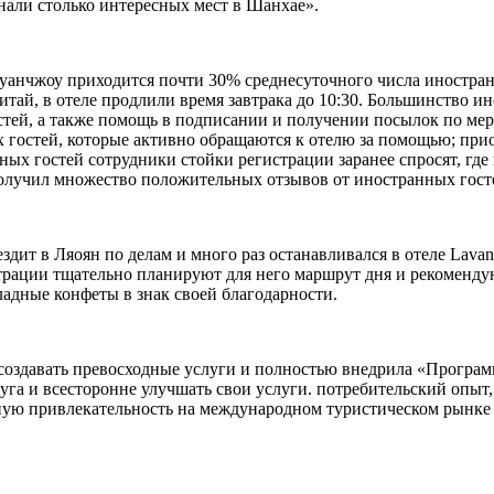
знали столько интересных мест в Шанхае».
в Гуанчжоу приходится почти 30% среднесуточного числа иностр
тай, в отеле продлили время завтрака до 10:30. Большинство ин
стей, а также помощь в подписании и получении посылок по мер
 гостей, которые активно обращаются к отелю за помощью; прио
ых гостей сотрудники стойки регистрации заранее спросят, где 
получил множество положительных отзывов от иностранных гост
здит в Ляоян по делам и много раз останавливался в отеле Lavand
трации тщательно планируют для него маршрут дня и рекоменду
ладные конфеты в знак своей благодарности.
ся создавать превосходные услуги и полностью внедрила «Програм
 друга и всесторонне улучшать свои услуги. потребительский опы
льную привлекательность на международном туристическом рынке