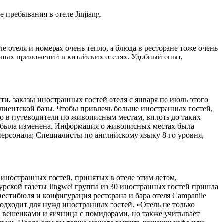
пребывания в отеле Jinjiang.
 отеля и номерах очень тепло, а блюда в ресторане тоже очень
льных приложений в китайских отелях. Удобный опыт,
сти, заказы иностранных гостей отеля с января по июль этого
клиентской базы. Чтобы привлечь больше иностранных гостей,
о в путеводители по живописным местам, вплоть до таких
не была изменена. Информация о живописных местах была
персонала; Специалисты по английскому языку 8-го уровня,
ло иностранных гостей, принятых в отеле этим летом,
урской газеты Jingwei группа из 30 иностранных гостей пришла
 вестибюля и конфигурация ресторана и бара отеля Campanile
одходит для нужд иностранных гостей. «Отель не только
и вешенками и яичница с помидорами, но также учитывает