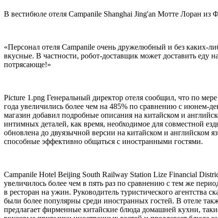
В вестибюле отеля Campanile Shanghai Jing'an Мотте Лоран из
«Персонал отеля Campanile очень дружелюбный и без каких-либ
вкусные. В частности, робот-доставщик может доставить еду 
потрясающе!»
Picture 1.png Генеральный директор отеля сообщил, что по мер
года увеличились более чем на 485% по сравнению с июнем-дек
магазин добавил подробные описания на китайском и английск
интимных деталей, как время, необходимое для совместной ез
обновлена до двуязычной версии на китайском и английском я
способные эффективно общаться с иностранными гостями.
Campanile Hotel Beijing South Railway Station Lize Financial D
увеличилось более чем в пять раз по сравнению с тем же пери
в ресторан на ужин. Руководитель туристического агентства ск
были более популярны среди иностранных гостей. В отеле такж
предлагает фирменные китайские блюда домашней кухни, такие