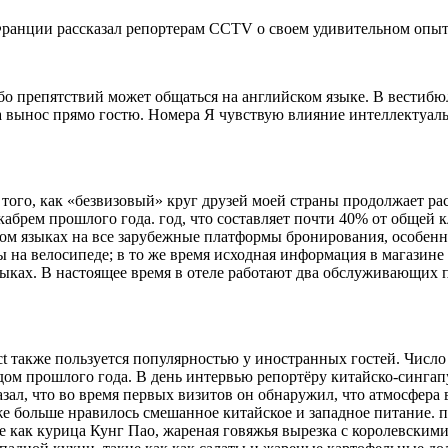
 Франции рассказал репортерам CCTV о своем удивительном опыте 
о препятствий может общаться на английском языке. В вестибюле
на вынос прямо гостю. Номера Я чувствую влияние интеллектуа
е того, как «безвизовый» круг друзей моей страны продолжает ра
абрем прошлого года. год, что составляет почти 40% от общей 
ом языках на все зарубежные платформы бронирования, особенн
ды на велосипеде; в то же время исходная информация в магази
зыках. В настоящее время в отеле работают два обслуживающих 
istrict также пользуется популярностью у иностранных гостей. Чис
одом прошлого года. В день интервью репортёру китайско-сингап
азал, что во время первых визитов он обнаружил, что атмосфера
е больше нравилось смешанное китайское и западное питание. п
 как курица Кунг Пао, жареная говяжья вырезка с королевским