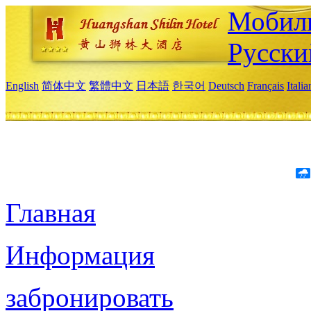
Мобиль
Русски
English
简体中文
繁體中文
日本語
한국어
Deutsch
Français
Itali
Главная
Информация
забронировать