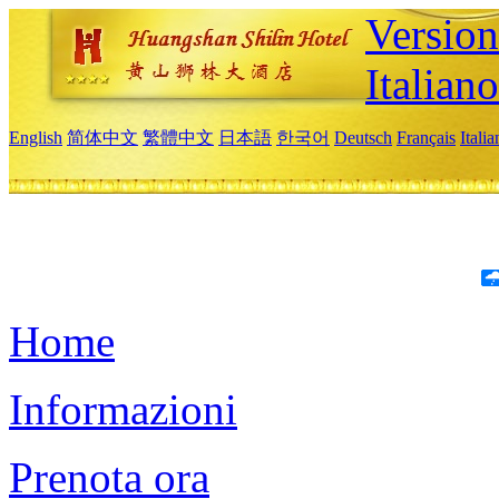
Version
Italiano
English
简体中文
繁體中文
日本語
한국어
Deutsch
Français
Itali
Home
Informazioni
Prenota ora