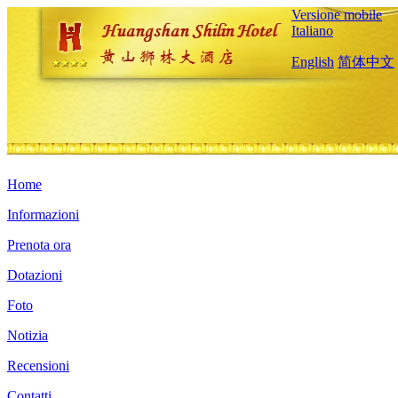
Versione mobile
Italiano
English
简体中文
Home
Informazioni
Prenota ora
Dotazioni
Foto
Notizia
Recensioni
Contatti