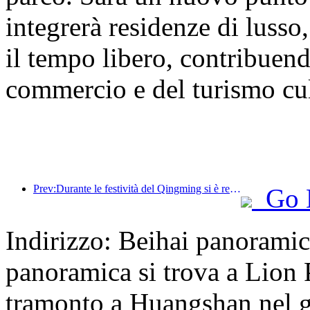
integrerà residenze di lusso,
il tempo libero, contribuend
commercio e del turismo cult
Prev:Durante le festività del Qingming si è registrato un aumento dei viaggi dovuto alle lunghe ferie, con gite e visite ai fiori che hanno portato a un aumento del numero di visitatori in molte città.
Go 
Indirizzo: Beihai panorami
panoramica si trova a Lion P
tramonto a Huangshan nel gi