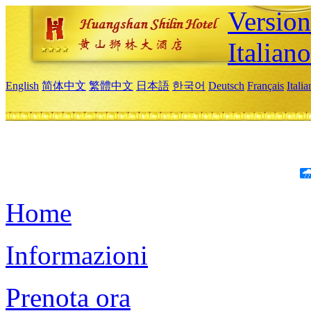
Version
Italiano
English
简体中文
繁體中文
日本語
한국어
Deutsch
Français
Itali
Home
Informazioni
Prenota ora