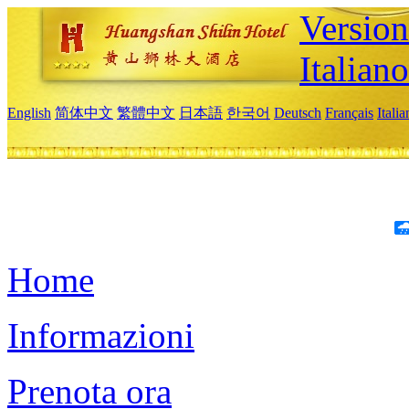
Version
Italiano
English
简体中文
繁體中文
日本語
한국어
Deutsch
Français
Itali
Home
Informazioni
Prenota ora