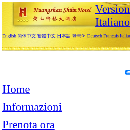
Version
Italiano
English
简体中文
繁體中文
日本語
한국어
Deutsch
Français
Itali
Home
Informazioni
Prenota ora