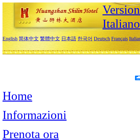
Version
Italiano
English
简体中文
繁體中文
日本語
한국어
Deutsch
Français
Itali
Home
Informazioni
Prenota ora