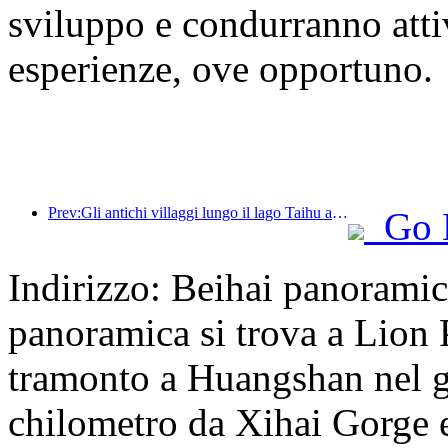
sviluppo e condurranno attiv
esperienze, ove opportuno.
Prev:Gli antichi villaggi lungo il lago Taihu a Huzhou, nella provincia dello Zhejiang, hanno avviato lavori di ristrutturazione e ammodernamento, con un investimento di quasi 1 miliardo di yuan.
Go 
Indirizzo: Beihai panorami
panoramica si trova a Lion P
tramonto a Huangshan nel gi
chilometro da Xihai Gorge e