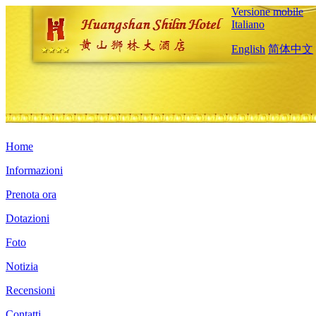
Versione mobile
Italiano
English
简体中文
Home
Informazioni
Prenota ora
Dotazioni
Foto
Notizia
Recensioni
Contatti