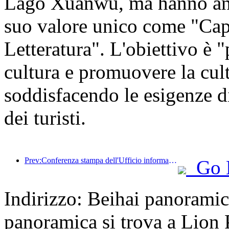
Lago Xuanwu, ma hanno anch
suo valore unico come "Cap
Letteratura". L'obiettivo è "
cultura e promuovere la cult
soddisfacendo le esigenze di 
dei turisti.
Prev:Conferenza stampa dell'Ufficio informazioni del Consiglio di Stato: Attualmente, nel mio Paese ci sono 28 porti di frontiera in grado di fornire servizi turistici con guida autonoma
Go 
Indirizzo: Beihai panorami
panoramica si trova a Lion P