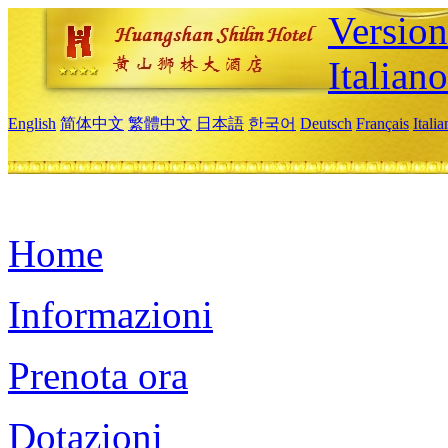
Version
Italiano
English
简体中文
繁體中文
日本語
한국어
Deutsch
Français
Itali
Home
Informazioni
Prenota ora
Dotazioni