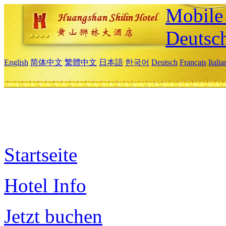
Mobile 
Deutsc
English
简体中文
繁體中文
日本語
한국어
Deutsch
Français
Itali
Startseite
Hotel Info
Jetzt buchen