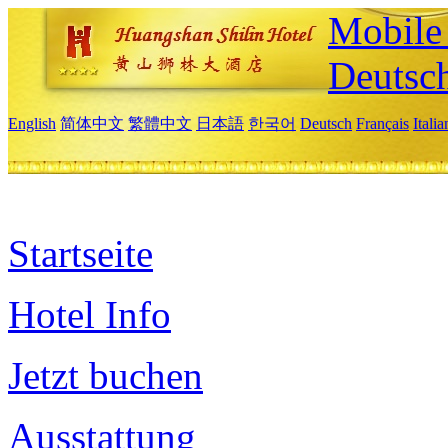
Mobile 
Deutsc
English
简体中文
繁體中文
日本語
한국어
Deutsch
Français
Itali
Startseite
Hotel Info
Jetzt buchen
Ausstattung