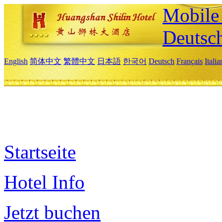
Mobile 
Deutsc
English
简体中文
繁體中文
日本語
한국어
Deutsch
Français
Itali
Startseite
Hotel Info
Jetzt buchen