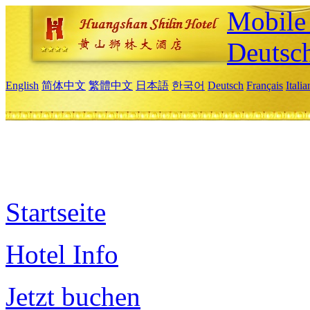
Mobile 
Deutsc
English
简体中文
繁體中文
日本語
한국어
Deutsch
Français
Itali
Startseite
Hotel Info
Jetzt buchen