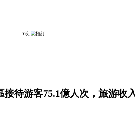
?
晚
區接待游客75.1億人次，旅游收入5
。