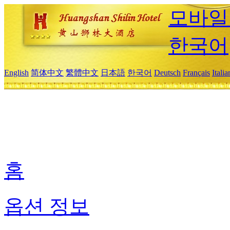
모바일
한국어
English
简体中文
繁體中文
日本語
한국어
Deutsch
Français
Itali
홈
옵션 정보