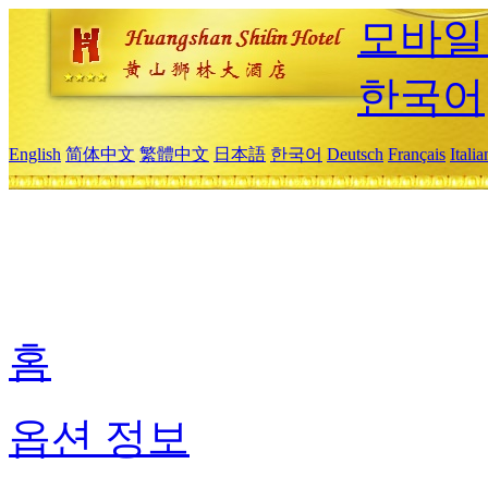
모바일
한국어
English
简体中文
繁體中文
日本語
한국어
Deutsch
Français
Itali
홈
옵션 정보